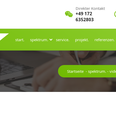
Direkter Kontakt
+49 172
6352803
start.
spektrum.
service.
projekt.
referenzen.
Startseite
-
spektrum.
-
vid